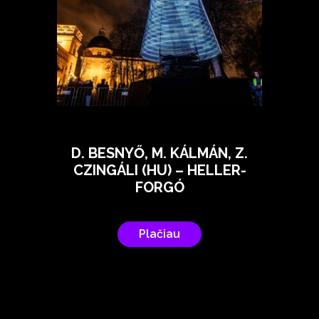
D. BESNYŐ, M. KÁLMÁN, Z.
CZINGÁLI (HU) – HELLER-
FORGÓ
Plačiau