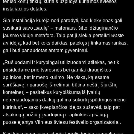
teniso kortų tinklų, kuriais užpildys kuriamos šviesos
instaliacijos detales.
Šia instaliacija kūrėja nori parodyti, kad kiekvienas gali
susikurti savo „saulę“ – malonaus, šilto, džiuginančio
jausmo viduje metaforą. Taip pat ji siekia perteikti
waste
art
idėją, kad bet koks daiktas, patekęs į tinkamas rankas,
gali būti panaudotas antram gyvenimui.
„Rūšiuodami ir kūrybingai utilizuodami atliekas, ne tik
prisidedame prie tvaresnės bei gamtai draugiškos
aplinkos, bet ir meno kūrimo. Ne viską, ką esame
surūšiavę ir paruošę išmetimui, būtina nešti į šiukšlių
konteinerį – pasitelkus kūrybiškumą iš įvairių
nebenaudojamus daiktų galima sukurti įspūdingus meno
kūrinius“, – sako įkvepiančios idėjos sužavėti, taip pat
atsakingą požiūrį į vartojimą ir aplinkos apsaugą
puoselėjantys Vilniaus šviesų festivalio organizatoriai.
Kad kiekvienas savo istoriją turintis teniso kamuoliukas