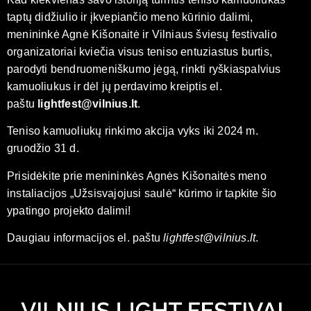
taptų didžiulio ir įkvepiančio meno kūrinio dalimi,
menininkė Agnė Kišonaitė ir Vilniaus šviesų festivalio
organizatoriai kviečia visus teniso entuziastus burtis,
parodyti bendruomeniškumo jėgą, rinkti ryškiaspalvius
kamuoliukus ir dėl jų perdavimo kreiptis el.
paštu
lightfest@vilnius.lt
.
Teniso kamuoliukų rinkimo akcija vyks iki 2024 m.
gruodžio 31 d.
Prisidėkite prie menininkės Agnės Kišonaitės meno
instaliacijos „Užsisvajojusi saulė“ kūrimo ir tapkite šio
ypatingo projekto dalimi!
Daugiau informacijos el. paštu
lightfest@vilnius.lt
.