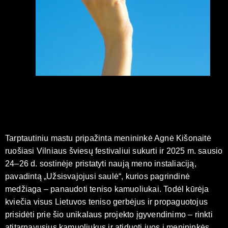
Tarptautiniu mastu pripažinta menininkė Agnė Kišonaitė
ruošiasi Vilniaus šviesų festivaliui sukurti ir 2025 m. sausio
24–26 d. sostinėje pristatyti naują meno instaliaciją,
pavadintą „Užsisvajojusi saulė“, kurios pagrindinė
medžiaga – panaudoti teniso kamuoliukai. Todėl kūrėja
kviečia visus Lietuvos teniso gerbėjus ir propaguotojus
prisidėti prie šio unikalaus projekto įgyvendinimo – rinkti
atitarnavusius kamuoliukus ir atiduoti juos į menininkės