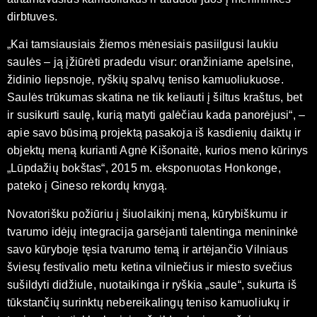
dirbtuves.
„Kai tamsiausiais žiemos mėnesiais pasiilgusi laukiu
saulės – ją įžiūrėti pradedu visur: oranžiniame apelsine,
židinio liepsnoje, ryškių spalvų teniso kamuoliukuose.
Saulės trūkumas skatina ne tik keliauti į šiltus kraštus, bet
ir susikurti saulę, kurią matyti galėčiau kada panorėjusi“, –
apie savo būsimą projektą pasakoja iš kasdienių daiktų ir
objektų meną kurianti Agnė Kišonaitė, kurios meno kūrinys
„Lūpdažių bokštas“, 2015 m. eksponuotas Honkonge,
pateko į Gineso rekordų knygą.
Novatorišku požiūriu į šiuolaikinį meną, kūrybiškumu ir
tvarumo idėjų integracija garsėjanti talentinga menininkė
savo kūryboje tęsia tvarumo temą ir artėjančio Vilniaus
šviesų festivalio metu ketina vilniečius ir miesto svečius
sušildyti didžiule, nuotaikinga ir ryškia „saule“, sukurta iš
tūkstančių surinktų nebereikalingų teniso kamuoliukų ir