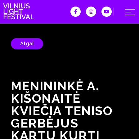
Atgal
MENININKĖ A.
KIŠONAITĖ
KVIEČIA TENISO
GERBĖJUS
KARTU KURTI