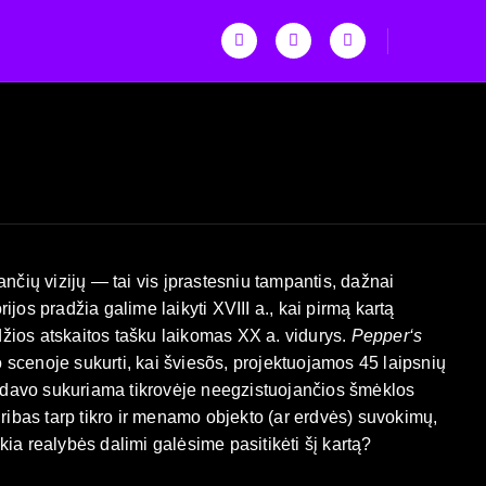
ančių vizijų — tai vis įprastesniu tampantis, dažnai
jos pradžia galime laikyti XVIII a., kai pirmą kartą
džios atskaitos tašku laikomas XX a. vidurys.
Pepper‘s
 scenoje sukurti, kai šviesõs, projektuojamos 45 laipsnių
ūdavo sukuriama tikrovėje neegzistuojančios šmėklos
 ribas tarp tikro ir menamo objekto (ar erdvės) suvokimų,
kokia realybės dalimi galėsime pasitikėti šį kartą?