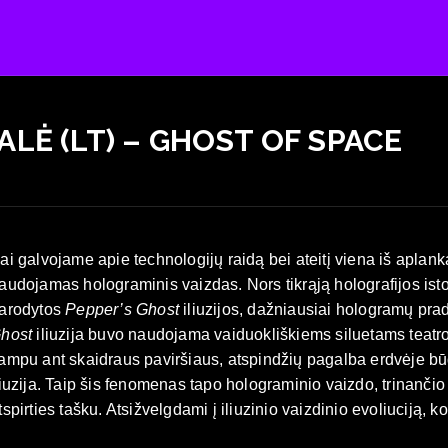
LĖ (LT) – GHOST OF SPACE
ai galvojame apie technologijų raidą bei ateitį viena iš aplank
audojamas holograminis vaizdas. Nors tikrąją holografijos istori
arodytos
Pepper’s Ghost
iliuzijos, dažniausiai hologramų pra
host
iliuzija buvo naudojama vaiduokliškiems siluetams teatro
ampu ant skaidraus paviršiaus, atspindžių pagalba erdvėje b
liuzija. Taip šis fenomenas tapo holograminio vaizdo, trinančio
tspirties tašku. Atsižvelgdami į iliuzinio vaizdinio evoliuciją, 