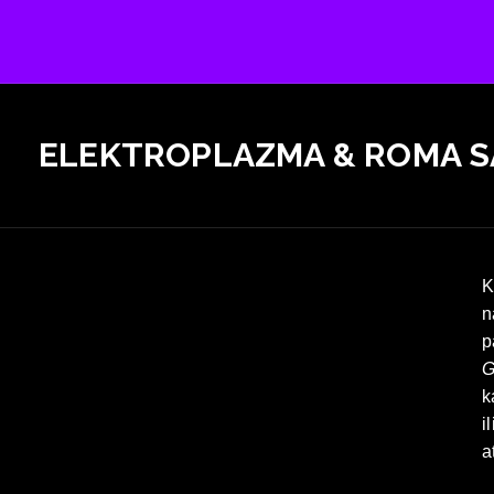
ELEKTROPLAZMA & ROMA SA
K
n
p
G
k
i
a