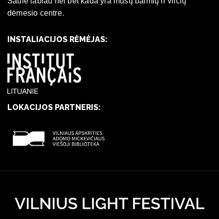
Saulė labiau nei bet kada yra mūsų baimių ir vilčių
dėmesio centre.
INSTALIACIJOS RĖMĖJAS:
LOKACIJOS PARTNERIS: