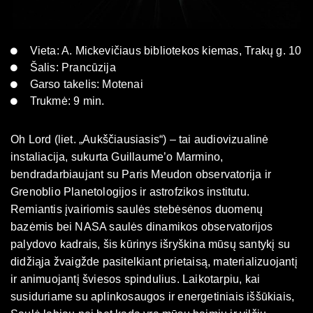
Vieta: A. Mickevičiaus bibliotekos kiemas, Trakų g. 10
Šalis: Prancūzija
Garso takelis: Motenai
Trukmė: 9 min.
Oh Lord (liet. „Aukščiausiasis“) – tai audiovizualinė
instaliacija, sukurta Guillaume’o Marmino,
bendradarbiaujant su Paris Meudon observatorija ir
Grenoblio Planetologijos ir astrofzikos institutu.
Remiantis įvairiomis saulės stebėsėnos duomenų
bazėmis bei NASA saulės dinamikos observatorijos
palydovo kadrais, šis kūrinys išryškina mūsų santykį su
didžiąja žvaigžde pasitelkiant prietaisą, materializuojantį
ir animuojantį šviesos spindulius. Laikotarpiu, kai
susiduriame su aplinkosaugos ir energetiniais iššūkiais,