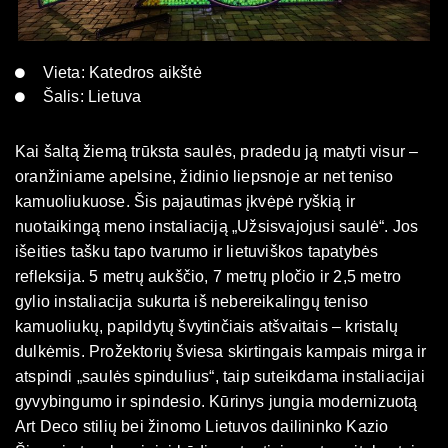
Vieta: Katedros aikštė
Šalis: Lietuva
Kai šaltą žiemą trūksta saulės, pradedu ją matyti visur –
oranžiniame apelsine, židinio liepsnoje ar net teniso
kamuoliukuose. Šis pajautimas įkvėpė ryškią ir
nuotaikingą meno instaliaciją „Užsisvajojusi saulė“. Jos
išeities tašku tapo tvarumo ir lietuviškos tapatybės
refleksija. 5 metrų aukščio, 7 metrų pločio ir 2,5 metro
gylio instaliacija sukurta iš nebereikalingų teniso
kamuoliukų, papildytų švytinčiais atšvaitais – kristalų
dulkėmis. Prožektorių šviesa skirtingais kampais mirga ir
atspindi „saulės spindulius“, taip suteikdama instaliacijai
gyvybingumo ir spindesio. Kūrinys jungia modernizuotą
Art Deco stilių bei žinomo Lietuvos dailininko Kazio