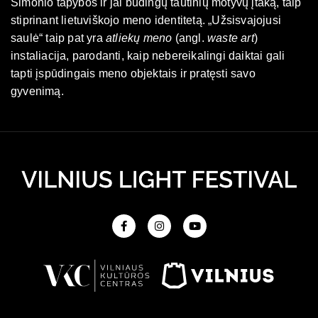
Šimonio tapybos ir jai būdingų tautinių motyvų įtaką, taip
stiprinant lietuviškojo meno identitetą. „Užsisvajojusi
saulė“ taip pat yra
atliekų meno
(angl.
waste art
)
instaliacija, parodanti, kaip nebereikalingi daiktai gali
tapti įspūdingais meno objektais ir pratęsti savo
gyvenimą.