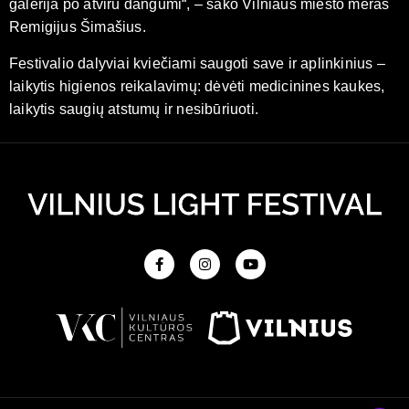
galerija po atviru dangumi“, – sako Vilniaus miesto meras
Remigijus Šimašius.
Festivalio dalyviai kviečiami saugoti save ir aplinkinius –
laikytis higienos reikalavimų: dėvėti medicinines kaukes,
laikytis saugių atstumų ir nesibūriuoti.