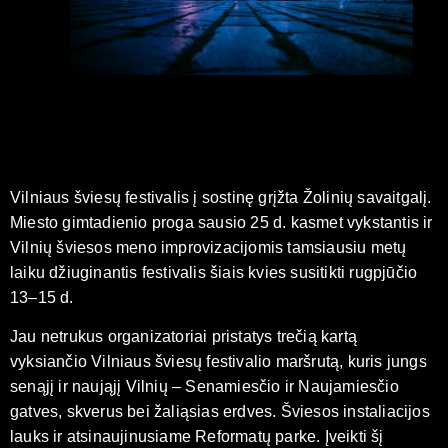
Vilniaus šviesų festivalis į sostinę grįžta Žolinių savaitgalį.
Miesto gimtadienio proga sausio 25 d. kasmet vykstantis ir
Vilnių šviesos meno improvizacijomis tamsiausiu metų
laiku džiuginantis festivalis šiais kvies susitikti rugpjūčio
13–15 d.
Jau netrukus organizatoriai pristatys trečią kartą
vyksiančio Vilniaus šviesų festivalio maršrutą, kuris jungs
senąjį ir naująjį Vilnių – Senamiesčio ir Naujamiesčio
gatves, skverus bei žaliąsias erdves. Šviesos instaliacijos
lauks ir atsinaujinusiame Reformatų parke. Įveikti šį