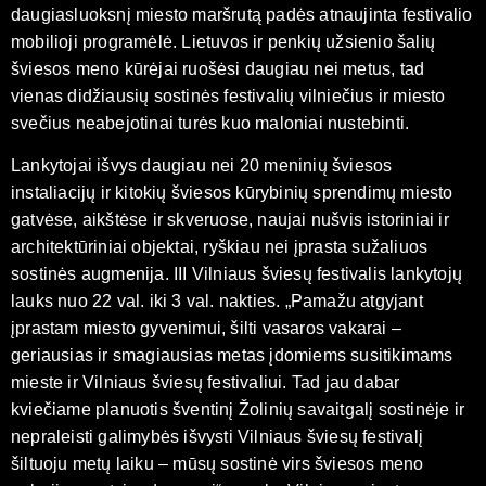
daugiasluoksnį miesto maršrutą padės atnaujinta festivalio
mobilioji programėlė. Lietuvos ir penkių užsienio šalių
šviesos meno kūrėjai ruošėsi daugiau nei metus, tad
vienas didžiausių sostinės festivalių vilniečius ir miesto
svečius neabejotinai turės kuo maloniai nustebinti.
Lankytojai išvys daugiau nei 20 meninių šviesos
instaliacijų ir kitokių šviesos kūrybinių sprendimų miesto
gatvėse, aikštėse ir skveruose, naujai nušvis istoriniai ir
architektūriniai objektai, ryškiau nei įprasta sužaliuos
sostinės augmenija. III Vilniaus šviesų festivalis lankytojų
lauks nuo 22 val. iki 3 val. nakties. „Pamažu atgyjant
įprastam miesto gyvenimui, šilti vasaros vakarai –
geriausias ir smagiausias metas įdomiems susitikimams
mieste ir Vilniaus šviesų festivaliui. Tad jau dabar
kviečiame planuotis šventinį Žolinių savaitgalį sostinėje ir
nepraleisti galimybės išvysti Vilniaus šviesų festivalį
šiltuoju metų laiku – mūsų sostinė virs šviesos meno