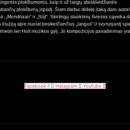
ingomis plokštumomis, kaip ir už langų atsiskleidžiantis
bančių plokštumų įspūdį. Šiam darbui didelę įtaką daro autor
 „Mondriaan“ ir „Stijl“. Skirtingų sluoksnių šviesos sąveika d
 iliuziją apie nuolat besikeičiančius „langus“ ir svyruojantį sp
imeon ten Holt muzikos gylį. Jo kompozicijos pavadinimas yr
Facebook-f
Instagram
Youtube