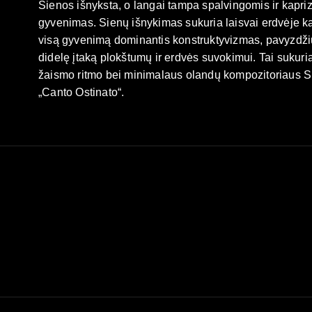
Sienos išnyksta, o langai tampa spalvingomis ir kapriz
gyvenimas. Sienų išnykimas sukuria laisvai erdvėje ka
visą gyvenimą dominantis konstruktyvizmas, pavyzdžiui,
didelę įtaką plokštumų ir erdvės suvokimui. Tai sukuria
žaismo ritmo bei minimalaus olandų kompozitoriaus S
„Canto Ostinato“.