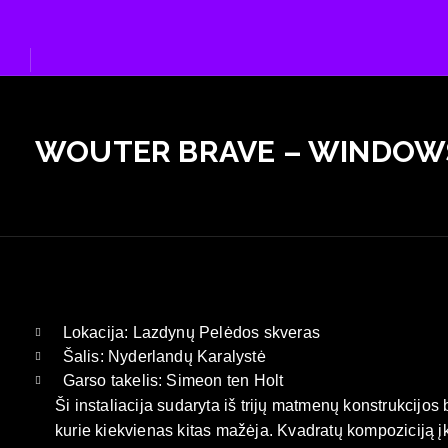
Eiti
prie
turinio
WOUTER BRAVE – WINDOWS
Lokacija: Lazdynų Pelėdos skveras
Šalis: Nyderlandų Karalystė
Garso takelis: Simeon ten Holt
Ši instaliacija sudaryta iš trijų matmenų konstrukcijos b
kurie kiekvienas kitas mažėja. Kvadratų kompoziciją įk