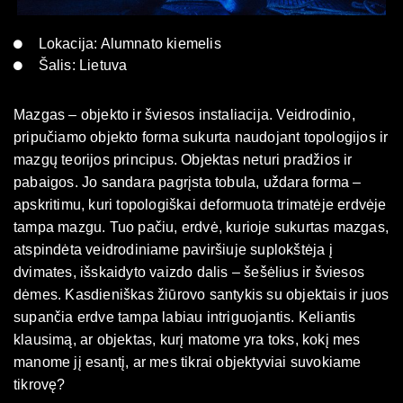
Lokacija: Alumnato kiemelis
Šalis: Lietuva
Mazgas – objekto ir šviesos instaliacija. Veidrodinio,
pripučiamo objekto forma sukurta naudojant topologijos ir
mazgų teorijos principus. Objektas neturi pradžios ir
pabaigos. Jo sandara pagrįsta tobula, uždara forma –
apskritimu, kuri topologiškai deformuota trimatėje erdvėje
tampa mazgu. Tuo pačiu, erdvė, kurioje sukurtas mazgas,
atspindėta veidrodiniame paviršiuje suplokštėja į
dvimates, išskaidyto vaizdo dalis – šešėlius ir šviesos
dėmes. Kasdieniškas žiūrovo santykis su objektais ir juos
supančia erdve tampa labiau intriguojantis. Keliantis
klausimą, ar objektas, kurį matome yra toks, kokį mes
manome jį esantį, ar mes tikrai objektyviai suvokiame
tikrovę?