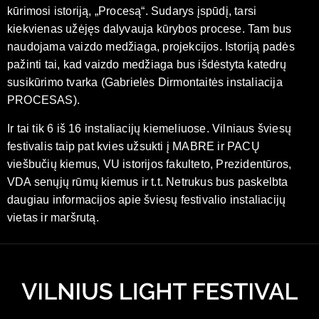
kūrimosi istoriją, „Procesą“. Sudarys įspūdį, tarsi
kiekvienas užėjęs dalyvauja kūrybos procese. Tam bus
naudojama vaizdo medžiaga, projekcijos. Istoriją padės
pažinti tai, kad vaizdo medžiaga bus išdėstyta katedrų
susikūrimo tvarka (Gabrielės Dirmontaitės instaliacija
PROCESAS).
Ir tai tik 6 iš 16 instaliacijų kiemeliuose. Vilniaus šviesų
festivalis taip pat kvies užsukti į MABRE ir PACŲ
viešbučių kiemus, VU istorijos fakulteto, Prezidentūros,
VDA senųjų rūmų kiemus ir t.t. Netrukus bus paskelbta
daugiau informacijos apie šviesų festivalio instaliacijų
vietas ir maršrutą.