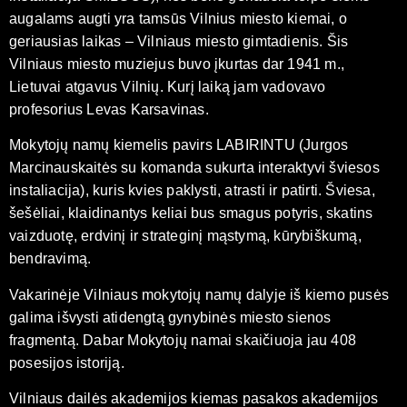
augalams augti yra tamsūs Vilnius miesto kiemai, o
geriausias laikas – Vilniaus miesto gimtadienis. Šis
Vilniaus miesto muziejus buvo įkurtas dar 1941 m.,
Lietuvai atgavus Vilnių. Kurį laiką jam vadovavo
profesorius Levas Karsavinas.
Mokytojų namų kiemelis pavirs LABIRINTU (Jurgos
Marcinauskaitės su komanda sukurta interaktyvi šviesos
instaliacija), kuris kvies paklysti, atrasti ir patirti. Šviesa,
šešėliai, klaidinantys keliai bus smagus potyris, skatins
vaizduotę, erdvinį ir strateginį mąstymą, kūrybiškumą,
bendravimą.
Vakarinėje Vilniaus mokytojų namų dalyje iš kiemo pusės
galima išvysti atidengtą gynybinės miesto sienos
fragmentą. Dabar Mokytojų namai skaičiuoja jau 408
posesijos istoriją.
Vilniaus dailės akademijos kiemas pasakos akademijos