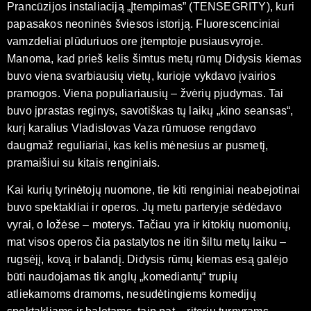
Prancūzijos instaliaciją „Įtempimas” (TENSEGRITY), kuri
papasakos neoninės šviesos istoriją. Fluorescenciniai
vamzdeliai plūduriuos ore įtemptoje pusiausvyroje.
Manoma, kad prieš kelis šimtus metų rūmų Didysis kiemas
buvo viena svarbiausių vietų, kurioje vykdavo įvairios
pramogos. Viena populiariausių – žvėrių pjudymas. Tai
buvo įprastas reginys, savotiškas tų laikų „kino seansas“,
kurį karalius Vladislovas Vaza rūmuose rengdavo
daugmaž reguliariai, kas kelis mėnesius ar pusmetį,
pramaišiui su kitais renginiais.
Kai kurių tyrinėtojų nuomone, tie kiti renginiai neabejotinai
buvo spektakliai ir operos. Jų metu parteryje sėdėdavo
vyrai, o ložėse – moterys. Tačiau yra ir kitokių nuomonių,
mat visos operos čia pastatytos ne itin šiltu metų laiku –
rugsėjį, kovą ir balandį. Didysis rūmų kiemas esą galėjo
būti naudojamas tik anglų „komediantų“ trupių
atliekamoms dramoms, nesudėtingiems komedijų