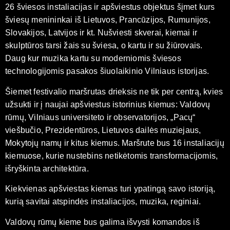
26 šviesos instaliacijas ir apšviestus objektus šįmet kurs
šviesų menininkai iš Lietuvos, Prancūzijos, Rumunijos,
Slovakijos, Latvijos ir kt. Nušviesti skverai, kiemai ir
skulptūros tarsi žais su šviesa, o kartu ir su žiūrovais.
Daug kur muzika kartu su moderniomis šviesos
technologijomis pasakos šiuolaikinio Vilniaus istorijas.
Šiemet festivalio maršrutas drieksis ne tik per centrą, kvies
užsukti ir į naujai apšviestus istorinius kiemus: Valdovų
rūmų, Vilniaus universiteto ir observatorijos, „Pacų“
viešbučio, Prezidentūros, Lietuvos dailės muziejaus,
Mokytojų namų ir kitus kiemus. Maršrute bus 16 instaliacijų
kiemuose, kurie nustebins netikėtomis transformacijomis,
išryškinta architektūra.
Kiekvienas apšviestas kiemas turi ypatingą savo istoriją,
kurią savitai atspindės instaliacijos, muzika, reginiai.
Valdovų rūmų kieme bus galima išvysti komandos iš