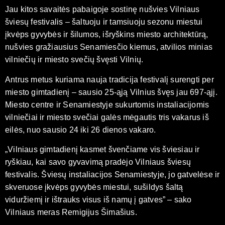
Jau kitos savaitės pabaigoje sostinę nušvies Vilniaus
šviesų festivalis – šaltuoju ir tamsiuoju sezonu miestui
įkvėps gyvybės ir šilumos, išryškins miesto architektūrą,
nušvies gražiausius Senamiesčio kiemus, atvilios minias
vilniečių ir miesto svečių švęsti Vilnių.
Antrus metus kuriama nauja tradicija festivalį surengti per
miesto gimtadienį – sausio 25-ąją Vilnius švęs jau 697-ąjį.
Miesto centre ir Senamiestyje sukurtomis instaliacijomis
vilniečiai ir miesto svečiai galės mėgautis tris vakarus iš
eilės, nuo sausio 24 iki 26 dienos vakaro.
„Vilniaus gimtadienį kasmet švenčiame vis šviesiau ir
ryškiau, kai savo gyvavimą pradėjo Vilniaus šviesų
festivalis. Šviesų instaliacijos Senamiestyje, jo gatvelėse ir
skveruose įkvėps gyvybės miestui, sušildys šaltą
viduržiemį ir ištrauks visus iš namų į gatves” – sako
Vilniaus meras Remigijus Šimašius.