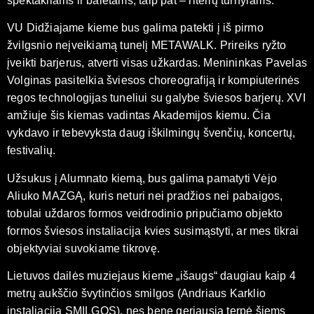
spektakliams ir baletams, taip pat – riterių turnyrams.
VU Didžiajame kieme bus galima patekti į iš pirmo
žvilgsnio neįveikiamą tunelį METAWALK. Prireiks ryžto
įveikti barjerus, atverti visas užkardas. Menininkas Pavelas
Volginas pasitelkia šviesos choreografiją ir kompiuterinės
regos technologijas tuneliui su galybe šviesos barjerų. XVI
amžiuje šis kiemas vadintas Akademijos kiemu. Čia
vykdavo ir tebevyksta daug iškilmingų švenčių, koncertų,
festivalių.
Užsukus į Alumnato kiemą, bus galima pamatyti Vėjo
Aliuko MAZGĄ, kuris neturi nei pradžios nei pabaigos,
tobulai uždaros formos veidrodinio pripučiamo objekto
formos šviesos instaliacija kvies susimąstyti, ar mes tikrai
objektyviai suvokiame tikrovę.
Lietuvos dailės muziejaus kieme „išaugs“ daugiau kaip 4
metrų aukščio švytinčios smilgos (Andriaus Karklio
instaliacija SMILGOS), nes bene geriausia terpė šiems