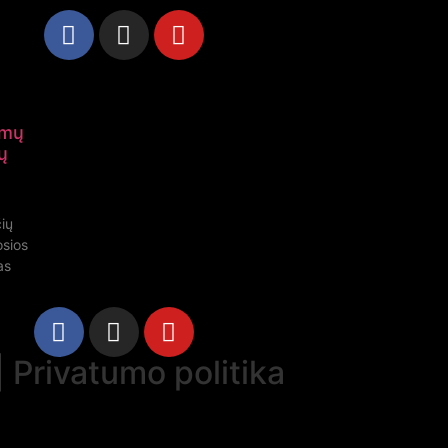
ūmų
ų
čių
osios
as
|
Privatumo politika