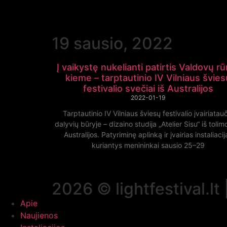
19 sausio, 2022
Į vaikystę nukelianti patirtis Valdovų r
kieme – tarptautinio IV Vilniaus švies
festivalio svečiai iš Australijos
2022-01-19
Tarptautinio IV Vilniaus šviesų festivalio įvairiatau
dalyvių būryje – dizaino studija „Atelier Sisu“ iš tolim
Australijos. Patyriminę aplinką ir įvairias instaliacij
kuriantys menininkai sausio 25–29
2026 © lightfestival.lt 
Apie
Naujienos