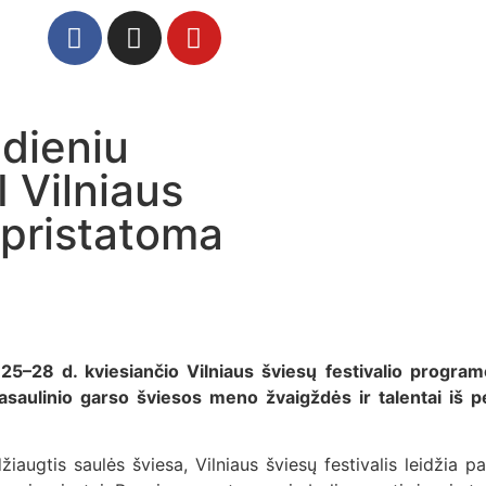
dieniu
I Vilniaus
– pristatoma
25–28 d. kviesiančio Vilniaus šviesų festivalio programo
saulinio garso šviesos meno žvaigždės ir talentai iš pen
žiaugtis saulės šviesa, Vilniaus šviesų festivalis leidžia p