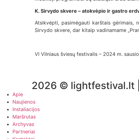
K. Sirvydo skvere – atokvėpio ir gastro er
Atsikvėpti, pasimėgauti karštais gėrimais, n
Sirvydo skvere, dar kitaip vadinamame „Pranc
VI Vilniaus šviesų festivalis – 2024 m. sausio
2026 © lightfestival.lt 
Apie
Naujienos
Instaliacijos
Maršrutas
Archyvas
Partneriai