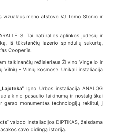
 vizualaus meno atstovo VJ Tomo Stonio ir
PARALLELS. Tai natūralios aplinkos judesių ir
ą, iš tūkstančių lazerio spindulių sukurtą,
’as Cooper’is.
am talkinančių režisieriaus Žilvino Vingelio ir
Vilnių – Vilnių kosmose. Unikali instaliacija
„Lajoteka“
Igno Urbos instaliacija ANALOG
olaikinio pasaulio laikinumą ir nostalgiškai
ir garso monumentas technologijų reklitui, į
ects“ vaizdo instaliacijos DIPTIKAS, žaisdama
asakos savo didingą istoriją.