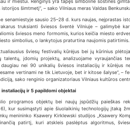
sau ir miestui. Renginys yra tapęs simboline sostinės gimtad
us istorijos šimtmetį“, – sako Vilniaus meras Valdas Benkunsk
me senamiestyje sausio 25–28 d. kurs naujas, neįprastas istori
akarus truksianti šviesos šventė Vilniuje – galimybė kar
aliomis šviesos meno formomis, kurios keičia miesto erdves, 
miesto simbolius, o lankytojus praturtina naujomis patirtimis.
ualiausius šviesų festivalių kūrėjus bei jų kūrinius plėtoja
ų talentų, įdomių projektų, analizuojame vyraujančias te
daugiau nei 90 unikalių šviesos instaliacijų ir kūrėjus n
same vertinami ne tik Lietuvoje, bet ir kitose šalyse“, –
adiciją, sako renginio organizatoriaus Vilniaus kultūros centr
instaliacijų ir 5 papildomi objektai
tivalio programos objektų bei naujų įspūdžių paieškas
 6), kur susimąstyti apie šiuolaikinių technologijų įtaką
kų menininko Ksawery Kirklewski studijos „Ksawery Komput
nančią patirtį, kuri atskleis paslėptus algoritmus, švie