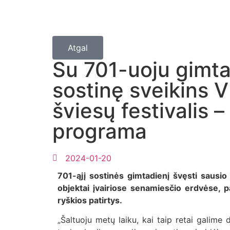
Atgal
Su 701-uoju gimta
sostinę sveikins V
šviesų festivalis 
programa
2024-01-20
701-ąjį sostinės gimtadienį švęsti sausio 
objektai įvairiose senamiesčio erdvėse, pa
ryškios patirtys.
„Šaltuoju metų laiku, kai taip retai galime d