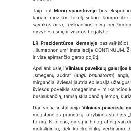
Taip pat
Menų spaustuvėje
bus eksponuoja
kuriam muzikos takelį sukūrė kompozitorius
sąvokos
hara,
reiškiančios pilvą bei žmogau
gyvybės esmę ir visatos begalybę.
LR Prezidentūros kiemelyje
pasivaikščiot
„Illumaphonium” instaliacija CONTINUUM. Žiū
ir visa apimančio garso pojūtį.
Apsilankiusieji
Vilniaus paveikslų galerijos
„smegenų audra“ (
angl. brainstorm
) anglų
mirgančiai šviesai jautria epilepsija užaugu
šviesos poveikis smegenims – mirksinčios lem
besisukančią, tamsą sklaidančią lempą, kuria
Dar viena instaliacija
Vilniaus paveikslų ga
mėgstančios prancūzų kūrybinės studijos „T
formą. Iš plieno, garsų ir holografinių vaiz
mokslininkų, tiek kolekcininkų vertinamo d