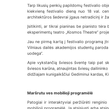
Tarp likusių penkių papildomų festivalio obj
kiekvieną festivalio dieną nuo 18 val. cen
architektūros šedevrai įgaus netradicinį ir ž
Įsitikinti, ar tikrai pianinas be pianisto tėr
eksperimentų teatro „Kosmos Theatre“ projek
Jau ne pirmą kartą į festivalio programą įt
Vilniaus dailės akademijos studentų paroda
uodega“.
Apie vykstančią šviesos šventę taip pat skelb
šviesos karūna, atnaujintas šviesų dailinin
didžiajam kunigaikščiui Gediminui kardas,
Maršrutu ves mobilioji programėlė
Patogiai ir interaktyviai peržiūrėti rengini
mobilioji programėlė. Ją atsisiųsti arba atsi