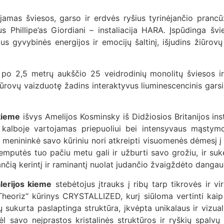
mas šviesos, garso ir erdvės ryšius tyrinėjančio prancū
 Phillipe’as Giordiani – instaliacija HARA
.
Įspūdinga švi
s gyvybinės energijos ir emocijų šaltinį, išjudins žiūrovų
i po 2,5 metrų aukščio 25 veidrodinių monolitų šviesos ir 
rovų vaizduotę žadins interaktyvus liuminescencinis garsi
 kieme
išvys Amelijos Kosminsky iš Didžiosios Britanijos 
 kalboje vartojamas priepuoliui bei intensyvaus mąsty
si menininkė savo kūriniu nori atkreipti visuomenės dėmesį 
putės tuo pačiu metu gali ir užburti savo grožiu, ir sukelti
nčią kerintį ir raminantį nuolat judančio žvaigždėto dangau
lerijos kieme
stebėtojus įtrauks į ribų tarp tikrovės ir v
heoriz“ kūrinys CRYSTALLIZED, kurį siūloma vertinti kaip
dų sukurta paslaptinga struktūra, įkvėpta unikalaus ir vizua
ėl savo neįprastos kristalinės struktūros ir ryškių spalv