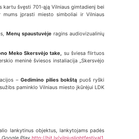
ies kartu švęsti 701-ąją Vilniaus gimtadienį bei
r mums įprasti miesto simboliai ir Vilniaus
as,
Menų spaustuvėje
ragins audiovizualinių
ono Meko Skersvėjo take,
su šviesa flirtuos
skio meninė šviesos instaliacija „Skersvėjo
iacijos –
Gedimino pilies bokštą
puoš ryški
sužibs paminklo Vilniaus miesto įkūrėjui LDK
ivalio lankytinus objektus, lankytojams padės
a
Google Play
http://bit.ly/vilniuslightfestival1
.