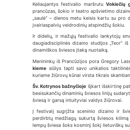
Keliaujantys festivalio maršrutu
Vokiečių g
prancūzas, šokio ir teatro apšvietimo dizaine
„saulė“ – dienos metu keisis kartu su pro d
įvairiaspalvių veidrodinių atspindžių šokiu.
Ir didelių, ir mažųjų festivalio lankytojų 
daugiadisciplinės dizaino studijos „Teor“ i
dinamiškos šviesos įtaką nuotaiką.
Menininkų iš Prancūzijos pora Gregory La
kieme
siūlys tapti savo unikalios taktili
kuriame žiūrovų kūnai virsta tikrais skamba
Šv. Kotrynos bažnyčioje
šįkart išskirtinę pat
besisukančių dinaminių šviesos linijų sudaryt
šviesą ir garsą intuityviai valdys žiūrovai.
Į festivalį sugrįžta sceninio dizaino ir š
perdirbtų medžiagų sukurtą šviesos kilimą
lempų šviesa šoks kosminį šokį lietuviškų sut