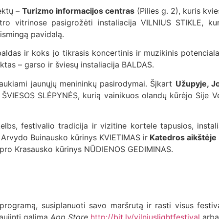
ektų –
Turizmo informacijos centras
(Pilies g. 2), kuris kv
tro vitrinose pasigrožėti instaliacija VILNIUS STIKLE, ku
aismingą pavidalą.
a baldas ir koks jo tikrasis koncertinis ir muzikinis potencial
tas – garso ir šviesų instaliacija BALDAS.
raukiami jaunųjų menininkų pasirodymai. Šįkart
Užupyje, J
 ŠVIESOS SLĖPYNĖS, kurią vainikuos olandų kūrėjo Sije Ver
s, festivalio tradicija ir vizitine kortele tapusios, instal
ko Arvydo Buinausko kūrinys KVIETIMAS ir
Katedros aikštėje
 Kipro Krasausko kūrinys NŪDIENOS GEDIMINAS.
o programą, susiplanuoti savo maršrutą ir rasti visus fest
naujinti galima
App Store
http://bit.ly/vilniuslightfestival
arb