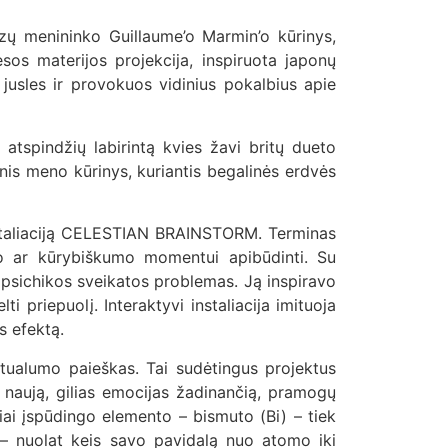
zų menininko Guillaume’o Marmin’o kūrinys,
esos materijos projekcija, inspiruota japonų
 jusles ir provokuos vidinius pokalbius apie
atspindžių labirintą kvies žavi britų dueto
nis meno kūrinys, kuriantis begalinės erdvės
instaliaciją CELESTIAN BRAINSTORM. Terminas
mo ar kūrybiškumo momentui apibūdinti. Su
į psichikos sveikatos problemas. Ją inspiravo
 priepuolį. Interaktyvi instaliacija imituoja
s efektą.
irtualumo paieškas. Tai sudėtingus projektus
 naują, gilias emocijas žadinančią, pramogų
liai įspūdingo elemento – bismuto (Bi) – tiek
ų – nuolat keis savo pavidalą nuo atomo iki