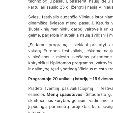
technologijų pasaulį, pasisemti naujų idėjų 
kartu jau sausio 25 d. įžengti į naują Vilnia
Šviesų festivalis augančio Vilniaus istorinia
dinamišką šviesos meno pasaulį. Keturis v
šiuolaikinių menininkų darbų įvairove ir unik
gelmę, pagerbia ir suteikia naują žvilgsnį į 
„Sudarant programą ir siekiant pristatyti akt
vakarų Europos festivaliais, ieškome nauj
vilniečiams ir miesto svečiams pristatėme 
kokybiškai išpildomos programos įvairovės e
ir galimybę tęsti ypatingą Vilniaus miesto tr
Programoje 20 unikalių istorijų – 15 šviesos 
Pradėti šventinį pasivaikščiojimą ir fes
esančios
Menų spaustuvės
(Šiltadaržio g.
skaitmeninės kūrybos genijumi vadinamo len
Įspūdingų parametrų projektas kurs svaigi
internete.