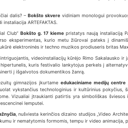
čiai dalis? –
Bokšto skvere
vidiniam monologui provokuos
di instaliacija ARTEFAKTAS.
cial Club“
Bokšto g. 17 kieme
pristatys naują instaliaciją 
arso eksperimentas, kurio metu žiūrovai pateks į dinamišk
ukūrė elektroninės ir techno muzikos prodiuseris britas Max
intriguojantis, videoinstaliacijų kūrėjo Rimo Sakalausko ir j
rtunelis, kuris festivalio lankytojus perkels į alternatyvų 
nerti į išgalvotos dokumentikos žanrą.
jėzuitų gimnazijos įkurtame
edukaciniame medijų centre 
t vykstančius technologinius ir kultūrinius pokyčius, šiu
me. Vizualiai įtraukianti patirtis yra simboliškas šviesos 
rescencinei lemputei.
ažnyčia
, nušviesta kerinčios dizaino studijos „Video Archit
iškumu ir nematytomis formomis, tempu ir video animacija, p