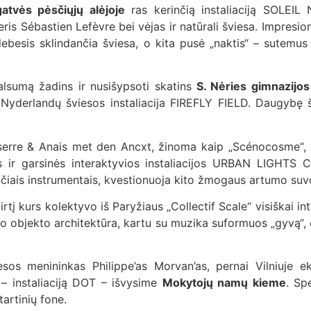
atvės pėsčiųjų alėjoje
ras kerinčią instaliaciją SOLEIL 
ris Sébastien Lefèvre bei vėjas ir natūrali šviesa. Impresio
ebesis sklindančia šviesa, o kita pusė „naktis“ – sutemus 
smalsumą žadins ir nusišypsoti skatins
S. Nėries gimnazijo
š Nyderlandų šviesos instaliacija FIREFLY FIELD. Daugybę š
sserre & Anais met den Ancxt, žinoma kaip „Scénocosme“,
nės ir garsinės interaktyvios instaliacijos URBAN LIGHTS
nčiais instrumentais, kvestionuoja kito žmogaus artumo su
irtį kurs kolektyvo iš Paryžiaus „Collectif Scale“ visiškai in
o objekto architektūra, kartu su muzika suformuos „gyvą“, or
viesos menininkas Philippe’as Morvan’as, pernai Vilniuje e
 – instaliaciją DOT – išvysime
Mokytojų namų kieme
. Spe
artinių fone.