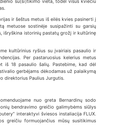
ienio su(si)tikimo vieta, todėl visus kviečiu
as.
jas ir šeštus metus iš eilės kvies pasinerti į
tą metuose sostinėje susipažinti su garsių
išryškina istorinių pastatų grožį ir kultūrinę
me kultūrinius ryšius su įvairiais pasaulio ir
ndencijas. Per pastaruosius kelerius metus
et iš 18 pasaulio šalių. Pastebime, kad dėl
 festivalio gerbėjams dėkodamas už palaikymą
o direktorius Paulius Jurgutis.
 rekomenduojame nuo greta Bernardinų sodo
 žmonių bendravimo greičio galimybėms siūlys
ery“ interaktyvi šviesos instaliacija FLUX.
sos greičiu formuojančius mūsų susitikimus