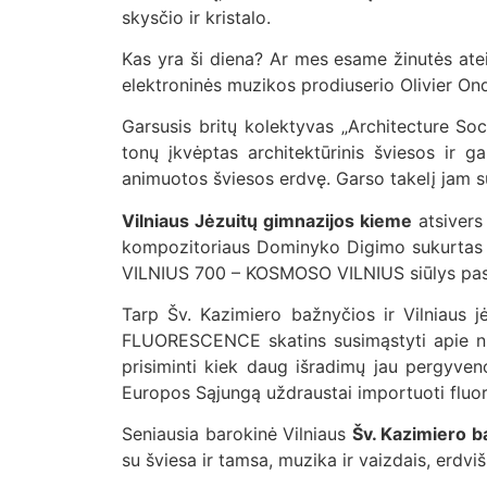
skysčio ir kristalo.
Kas yra ši diena? Ar mes esame žinutės atei
elektroninės muzikos prodiuserio Olivier On
Garsusis britų kolektyvas „Architecture So
tonų įkvėptas architektūrinis šviesos ir g
animuotos šviesos erdvę. Garso takelį jam s
Vilniaus Jėzuitų gimnazijos kieme
atsivers 
kompozitoriaus Dominyko Digimo sukurtas hipe
VILNIUS 700 – KOSMOSO VILNIUS siūlys pasi
Tarp Šv. Kazimiero bažnyčios ir Vilniaus 
FLUORESCENCE skatins susimąstyti apie nuola
prisiminti kiek daug išradimų jau pergyveno
Europos Sąjungą uždraustai importuoti fluo
Seniausia barokinė Vilniaus
Šv. Kazimiero b
su šviesa ir tamsa, muzika ir vaizdais, erdv