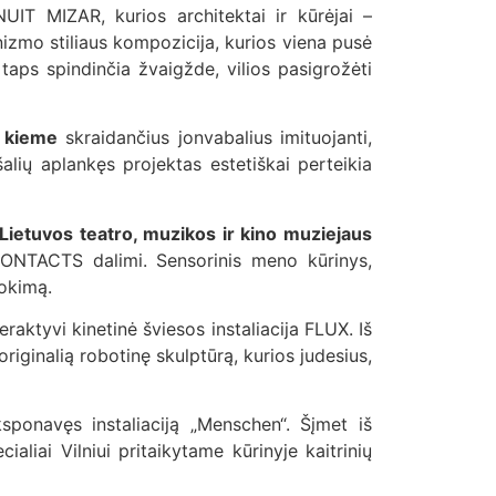
NUIT MIZAR, kurios architektai ir kūrėjai –
nizmo stiliaus kompozicija, kurios viena pusė
taps spindinčia žvaigžde, vilios pasigrožėti
s kieme
skraidančius jonvabalius imituojanti,
alių aplankęs projektas estetiškai perteikia
Lietuvos teatro, muzikos ir kino muziejaus
 CONTACTS dalimi. Sensorinis meno kūrinys,
vokimą.
teraktyvi kinetinė šviesos instaliacija FLUX. Iš
iginalią robotinę skulptūrą, kurios judesius,
ksponavęs instaliaciją „Menschen“. Šįmet iš
cialiai Vilniui pritaikytame kūrinyje kaitrinių