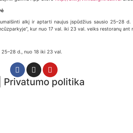
dvė
umalšinti alkį ir aptarti naujus įspūdžius sausio 25–28 d. v
ūzparkyje“, kur nuo 17 val. iki 23 val. veiks restoranų ant 
 25–28 d., nuo 18 iki 23 val.
|
Privatumo politika