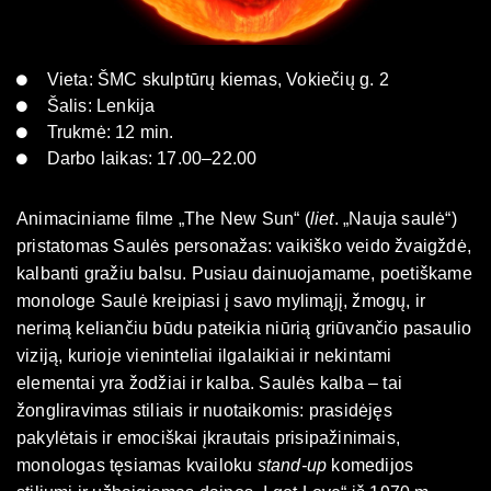
Vieta: ŠMC skulptūrų kiemas, Vokiečių g. 2
Šalis: Lenkija
Trukmė: 12 min.
Darbo laikas: 17.00–22.00
Animaciniame filme „The New Sun“ (
liet
. „Nauja saulė“)
pristatomas Saulės personažas: vaikiško veido žvaigždė,
kalbanti gražiu balsu. Pusiau dainuojamame, poetiškame
monologe Saulė kreipiasi į savo mylimąjį, žmogų, ir
nerimą keliančiu būdu pateikia niūrią griūvančio pasaulio
viziją, kurioje vieninteliai ilgalaikiai ir nekintami
elementai yra žodžiai ir kalba. Saulės kalba – tai
žongliravimas stiliais ir nuotaikomis: prasidėjęs
pakylėtais ir emociškai įkrautais prisipažinimais,
monologas tęsiamas kvailoku
stand-up
komedijos