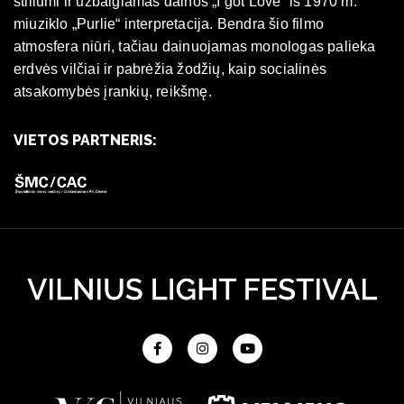
stiliumi ir užbaigiamas dainos „I got Love“ iš 1970 m.
miuziklo „Purlie“ interpretacija. Bendra šio filmo
atmosfera niūri, tačiau dainuojamas monologas palieka
erdvės vilčiai ir pabrėžia žodžių, kaip socialinės
atsakomybės įrankių, reikšmę.
VIETOS PARTNERIS: