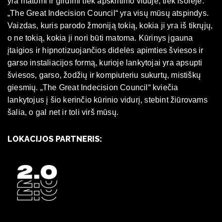
yra matomi ir girdimi tiek apskritimo viduje, tiek išorėje.
„The Great Indecision Council“ yra visų mūsų atspindys.
Vaizdas, kuris parodo žmoniją tokią, kokia ji yra iš tikrųjų,
o ne tokią, kokia ji nori būti matoma. Kūrinys įgauna
įtaigios ir hipnotizuojančios didelės apimties šviesos ir
garso instaliacijos formą, kurioje lankytojai yra apsupti
šviesos, garso, žodžių ir kompiuteriu sukurtų, mistiškų
giesmių. „The Great Indecision Council“ kviečia
lankytojus į šio kerinčio kūrinio vidurį, stebint žiūrovams
šalia, o gal net ir toli virš mūsų.
LOKACIJOS PARTNERIS: