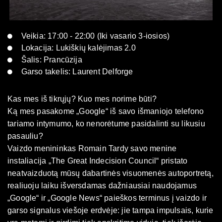
Veikia: 17:00 - 22:00 (Iki vasario 3-iosios)
Lokacija: Lukiškių kalėjimas 2.0
Šalis: Prancūzija
Garso takelis: Laurent Delforge
Kas mes iš tikrųjų? Kuo mes norime būti?
Ką mes pasakome „Google“ iš savo išmaniojo telefono
tariamo intymumo, ko nenorėtume pasidalinti su likusiu
pasauliu?
Vaizdo menininkas Romain Tardy savo menine
instaliacija „The Great Indecision Council“ pristato
neatvaizduotą mūsų dabartinės visuomenės autoportretą,
realiuoju laiku išversdamas dažniausiai naudojamus
„Google“ ir „Google News“ paieškos terminus į vaizdo ir
garso signalus viešoje erdvėje: jie tampa impulsais, kurie