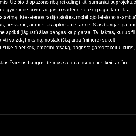
s. Už šio diapazono ribų reikalingi kiti sumaniai suprojektuo
iame gyvenime buvo radijas, o suderinę dažnį pagal tam tikrą
tavimą. Kiekvienos radijo stoties, mobiliojo telefono skambuč
mus, nesvarbu, ar mes jas aptinkame, ar ne. Šias bangas galim
 aptikti (išgirsti) šias bangas kaip garsą. Tai faktas, kuriuo fi
ryti vaizdą linksmą, nostalgišką arba (minore) sukelti
ukelti bet kokį emocinį atsaką, pagrįstą garso takeliu, kuris j
tiškos šviesos bangos derinys su palaipsniui besikeičiančiu