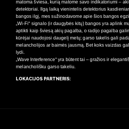
matoma šviesa, kurią matome savo indikatoriumi – akimi
detektoriai. Ilgą laiką vienintelis detektorius kasdien
bangos ilgį, mes sužinodavome apie šios bangos egzis
„Wi-Fi“ signalo (ir daugybės kitų) bangos yra aplink 
aptikti kaip šviesą akių pagalba, o radijo pagalba galime
kūrėjai naudojosi daugelį metų; garso takelis gali pada
melancholijos ar baimės jausmą. Bet koks vaizdas gali s
lydi.
„Wave Interference“ yra būtent tai – gražios ir elegan
melancholišku garso takeliu.
LOKACIJOS PARTNERIS: