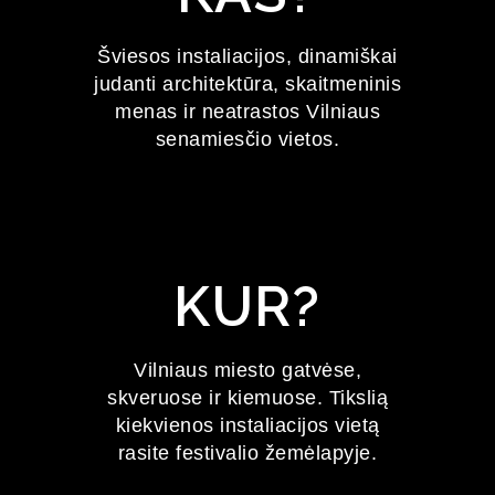
FESTIVALIS
Šviesos instaliacijos, dinamiškai
judanti architektūra, skaitmeninis
2027 m. sausio 22–24 d.
menas ir neatrastos Vilniaus
senamiesčio vietos.
KUR?
Vilniaus miesto gatvėse,
skveruose ir kiemuose. Tikslią
kiekvienos instaliacijos vietą
rasite festivalio žemėlapyje.