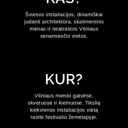
FESTIVALIS
Šviesos instaliacijos, dinamiškai
judanti architektūra, skaitmeninis
2027 m. sausio 22–24 d.
menas ir neatrastos Vilniaus
senamiesčio vietos.
KUR?
Vilniaus miesto gatvėse,
skveruose ir kiemuose. Tikslią
kiekvienos instaliacijos vietą
rasite festivalio žemėlapyje.