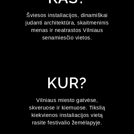
FESTIVALIS
Šviesos instaliacijos, dinamiškai
judanti architektūra, skaitmeninis
2027 m. sausio 22–24 d.
menas ir neatrastos Vilniaus
senamiesčio vietos.
KUR?
Vilniaus miesto gatvėse,
skveruose ir kiemuose. Tikslią
kiekvienos instaliacijos vietą
rasite festivalio žemėlapyje.