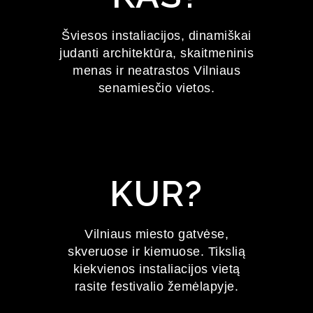
FESTIVALIS
Šviesos instaliacijos, dinamiškai
judanti architektūra, skaitmeninis
2027 m. sausio 22–24 d.
menas ir neatrastos Vilniaus
senamiesčio vietos.
KUR?
Vilniaus miesto gatvėse,
skveruose ir kiemuose. Tikslią
kiekvienos instaliacijos vietą
rasite festivalio žemėlapyje.