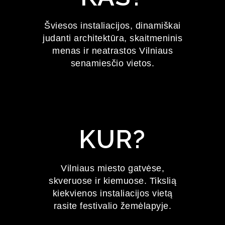
FESTIVALIS
Šviesos instaliacijos, dinamiškai
judanti architektūra, skaitmeninis
2027 m. sausio 22–24 d.
menas ir neatrastos Vilniaus
senamiesčio vietos.
KUR?
Vilniaus miesto gatvėse,
skveruose ir kiemuose. Tikslią
kiekvienos instaliacijos vietą
rasite festivalio žemėlapyje.