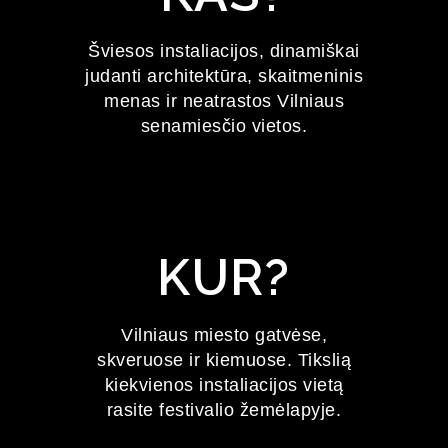
FESTIVALIS
Šviesos instaliacijos, dinamiškai
judanti architektūra, skaitmeninis
2027 m. sausio 22–24 d.
menas ir neatrastos Vilniaus
senamiesčio vietos.
KUR?
Vilniaus miesto gatvėse,
skveruose ir kiemuose. Tikslią
kiekvienos instaliacijos vietą
rasite festivalio žemėlapyje.