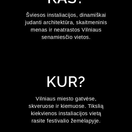
FESTIVALIS
Šviesos instaliacijos, dinamiškai
judanti architektūra, skaitmeninis
2027 m. sausio 22–24 d.
menas ir neatrastos Vilniaus
senamiesčio vietos.
KUR?
Vilniaus miesto gatvėse,
skveruose ir kiemuose. Tikslią
kiekvienos instaliacijos vietą
rasite festivalio žemėlapyje.