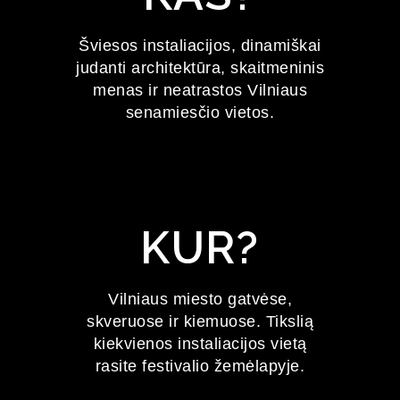
FESTIVALIS
Šviesos instaliacijos, dinamiškai
judanti architektūra, skaitmeninis
2027 m. sausio 22–24 d.
menas ir neatrastos Vilniaus
senamiesčio vietos.
KUR?
Vilniaus miesto gatvėse,
skveruose ir kiemuose. Tikslią
kiekvienos instaliacijos vietą
rasite festivalio žemėlapyje.