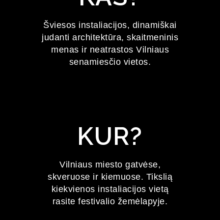
FESTIVALIS
Šviesos instaliacijos, dinamiškai
judanti architektūra, skaitmeninis
2027 m. sausio 22–24 d.
menas ir neatrastos Vilniaus
senamiesčio vietos.
KUR?
Vilniaus miesto gatvėse,
skveruose ir kiemuose. Tikslią
kiekvienos instaliacijos vietą
rasite festivalio žemėlapyje.