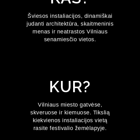
FESTIVALIS
Šviesos instaliacijos, dinamiškai
judanti architektūra, skaitmeninis
2027 m. sausio 22–24 d.
menas ir neatrastos Vilniaus
senamiesčio vietos.
KUR?
Vilniaus miesto gatvėse,
skveruose ir kiemuose. Tikslią
kiekvienos instaliacijos vietą
rasite festivalio žemėlapyje.