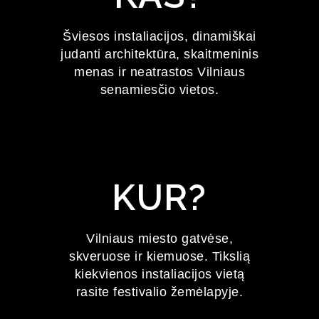
FESTIVALIS
Šviesos instaliacijos, dinamiškai
judanti architektūra, skaitmeninis
2027 m. sausio 22–24 d.
menas ir neatrastos Vilniaus
senamiesčio vietos.
KUR?
Vilniaus miesto gatvėse,
skveruose ir kiemuose. Tikslią
kiekvienos instaliacijos vietą
rasite festivalio žemėlapyje.