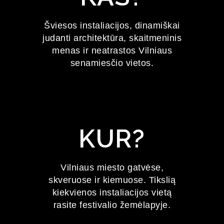
FESTIVALIS
Šviesos instaliacijos, dinamiškai
judanti architektūra, skaitmeninis
2027 m. sausio 22–24 d.
menas ir neatrastos Vilniaus
senamiesčio vietos.
KUR?
Vilniaus miesto gatvėse,
skveruose ir kiemuose. Tikslią
kiekvienos instaliacijos vietą
rasite festivalio žemėlapyje.